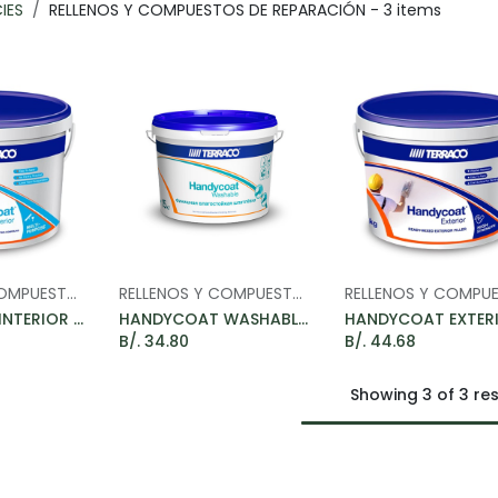
IES
RELLENOS Y COMPUESTOS DE REPARACIÓN
- 3 items
RELLENOS Y COMPUESTOS DE REPARACIÓN
RELLENOS Y COMPUESTOS DE REPARACIÓN
o Cart
Add to Car
HANDYCOAT INTERIOR - PASTA DE GYPSUM PARA INTERIORES 25KG
HANDYCOAT WASHABLE - PASTA DE GYPSUM LAVABLE PARA BAÑOS Y COCINAS 25KG
B/.
34.80
B/.
44.68
Showing 3 of 3 res