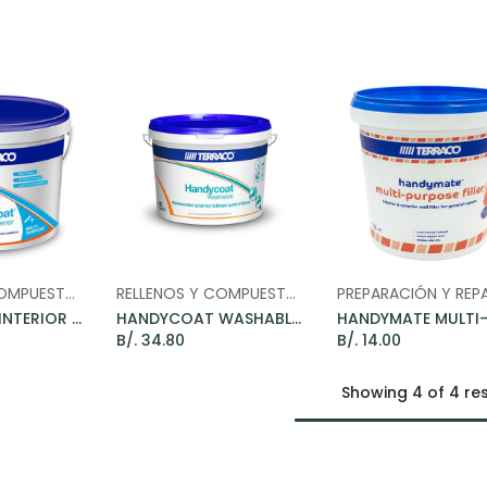
RELLENOS Y COMPUESTOS DE REPARACIÓN
RELLENOS Y COMPUESTOS DE REPARACIÓN
o Cart
Add to Car
HANDYCOAT INTERIOR - PASTA DE GYPSUM PARA INTERIORES 25KG
HANDYCOAT WASHABLE - PASTA DE GYPSUM LAVABLE PARA BAÑOS Y COCINAS 25KG
B/.
34.80
B/.
14.00
Showing 4 of 4 res