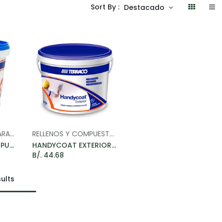
Sort By :
Destacado
PREPARACIÓN Y REPARACIÓN DE SUPERFICIES
RELLENOS Y COMPUESTOS DE REPARACIÓN
t
Add to Cart
HANDYMATE MULTI-PURPOSE FILLER - PASTA MULTIPROPOSITO 1L
HANDYCOAT EXTERIOR - PASTA DE GYPSUM PARA EXTERIORES 25KG
B/.
44.68
ults