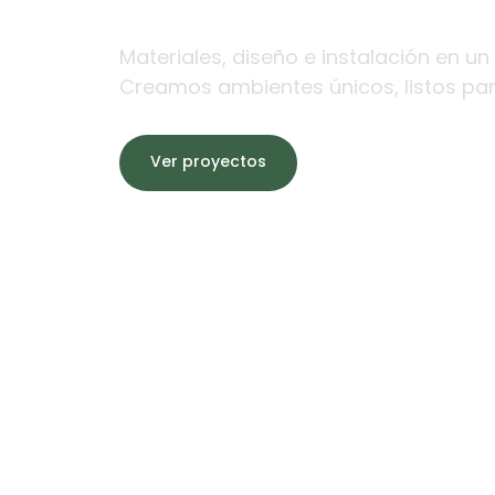
Materiales, diseño e instalación en un 
Creamos ambientes únicos, listos para
Ver proyectos
Cotizar ahora