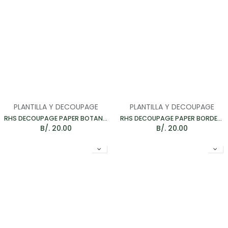
PLANTILLA Y DECOUPAGE
PLANTILLA Y DECOUPAGE
RHS DECOUPAGE PAPER BOTANICAL DRAWINGS - PAPEL PARA MUEBLES 67*48CM
RHS DECOUPAGE PAPER BORDERS - PAPEL PARA MUEBLES 67*48CM
B/.
20.00
B/.
20.00