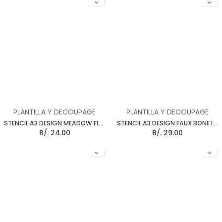
PLANTILLA Y DECOUPAGE
PLANTILLA Y DECOUPAGE
STENCIL A3 DESIGN MEADOW FLOWERS - PLANTILLA 371*256MM
STENCIL A3 DESIGN FAUX BONE INLAY - PLANTILLA PACK 3
B/.
24.00
B/.
29.00