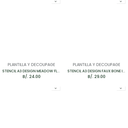
PLANTILLA Y DECOUPAGE
PLANTILLA Y DECOUPAGE
STENCIL A3 DESIGN MEADOW FLOWERS - PLANTILLA 371*256MM
STENCIL A3 DESIGN FAUX BONE INLAY - PLANTILLA PACK 3
B/.
24.00
B/.
29.00