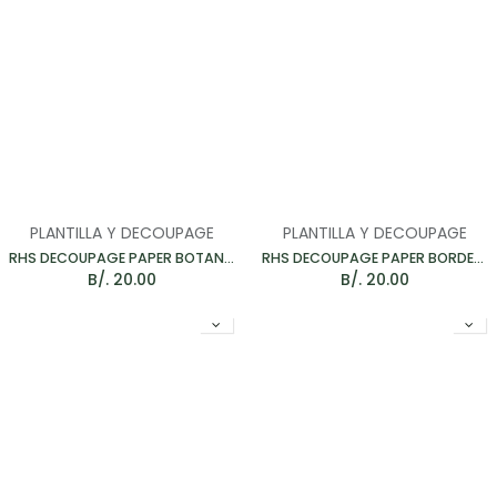
PLANTILLA Y DECOUPAGE
PLANTILLA Y DECOUPAGE
RHS DECOUPAGE PAPER BOTANICAL DRAWINGS - PAPEL PARA MUEBLES 67*48CM
RHS DECOUPAGE PAPER BORDERS - PAPEL PARA MUEBLES 67*48CM
B/.
20.00
B/.
20.00