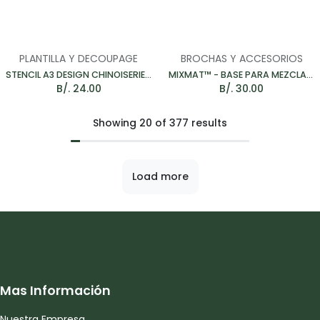
PLANTILLA Y DECOUPAGE
BROCHAS Y ACCESORIOS
STENCIL A3 DESIGN CHINOISERIE BIRDS - PLANTILLA 400*250MM
MIXMAT™ - BASE PARA MEZCLAR COLORES 42*30CM
B/.
24.00
B/.
30.00
Showing 20 of 377 results
Load more
Mas Información
Nuestra Empresa