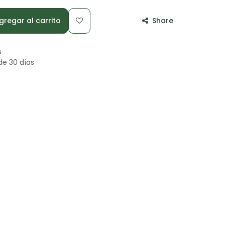
regar al carrito
Share
s
de 30 días