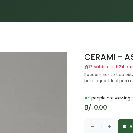
Inicio
Proyectos
Servicios
Materiales
Blog
CERAMI - A
12 sold in last 24 ho
Recubrimiento tipo est
base agua. Ideal para 
4 people are viewing t
B/.
0.00
Ag