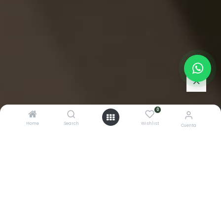
0
Home
Search
Wishlist
Cuenta
COMUNIDAD
4 de julio de 2026
por
| Todavía no hay
DAVID A. TROETSCH
comentarios