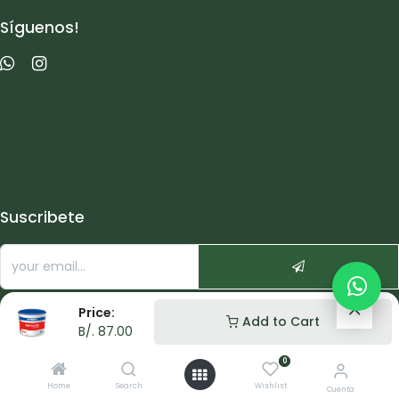
Síguenos!
Suscribete
Price:
Add to Cart
B/.
87.00
0
Copyright © pigmentacasa s.a.
Home
Search
Wishlist
Cuenta