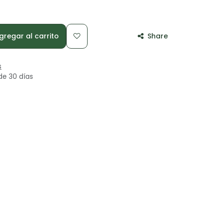
regar al carrito
Share
s
de 30 días