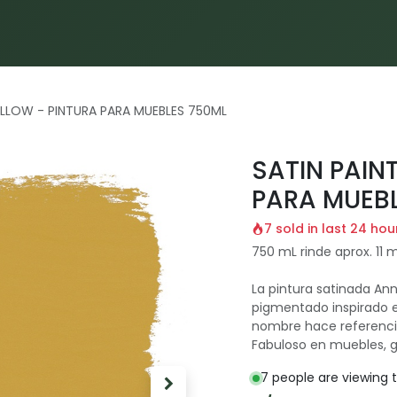
Inicio
Proyectos
Servicios
Materiales
Blog
ELLOW - PINTURA PARA MUEBLES 750ML
SATIN PAIN
PARA MUEB
7 sold in last 24 hou
750 mL rinde aprox. 11 m
La pintura satinada An
pigmentado inspirado en
nombre hace referencia 
Fabuloso en muebles, g
7 people are viewing t