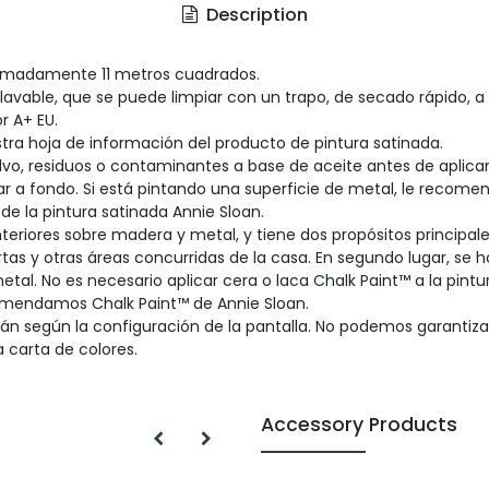
Description
oximadamente 11 metros cuadrados.
 lavable, que se puede limpiar con un trapo, de secado rápido, a
r A+ EU.
ra hoja de información del producto de pintura satinada.
 polvo, residuos o contaminantes a base de aceite antes de apli
r a fondo. Si está pintando una superficie de metal, le recom
de la pintura satinada Annie Sloan.
teriores sobre madera y metal, y tiene dos propósitos principale
rtas y otras áreas concurridas de la casa. En segundo lugar, se 
. No es necesario aplicar cera o laca Chalk Paint™ a la pintur
recomendamos Chalk Paint™ de Annie Sloan.
án según la configuración de la pantalla. No podemos garantiza
a carta de colores.
Accessory Products