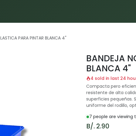
Inicio
Proyectos
Servicios
Materiales
Blog
LASTICA PARA PINTAR BLANCA 4"
BANDEJA NO
BLANCA 4"
4 sold in last 24 hou
Compacta pero eficient
resistente de alta calid
superficies pequeñas. 
uniforme del rodillo, o
7 people are viewing t
B/.
2.90