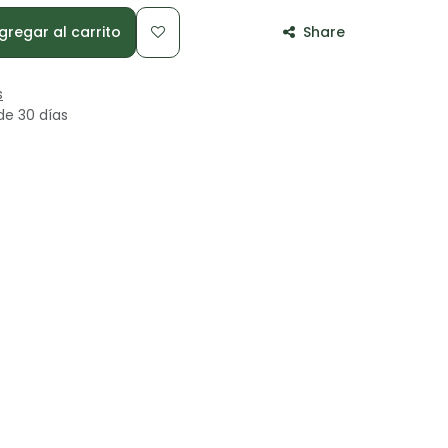
regar al carrito
Share
s
de 30 días