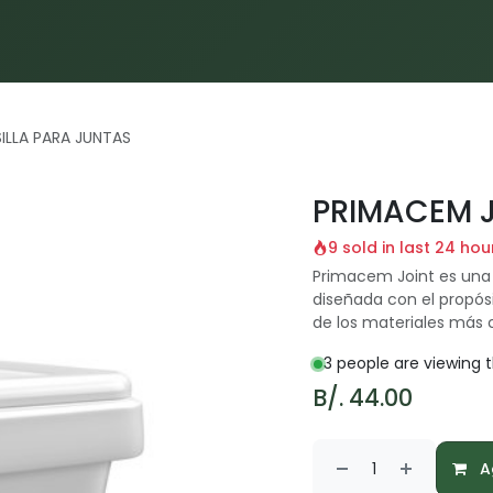
Inicio
Proyectos
Servicios
Materiales
Blog
ILLA PARA JUNTAS
PRIMACEM J
9 sold in last 24 hou
Primacem Joint es una 
diseñada con el propósi
de los materiales más 
3 people are viewing t
B/.
44.00
Ag