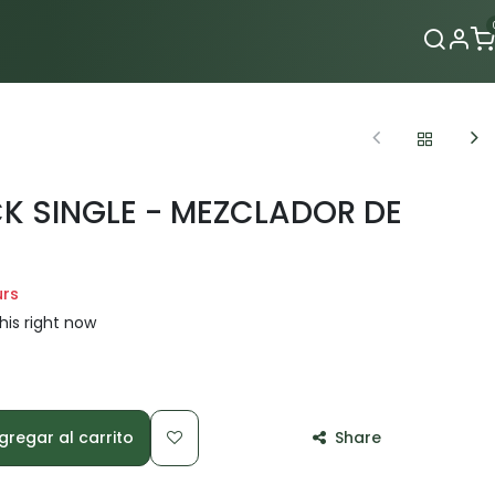
Contacto
CK SINGLE - MEZCLADOR DE
urs
his right now
regar al carrito
Share