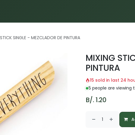
Inicio
Proyectos
Servicios
Materiales
Blog
 STICK SINGLE - MEZCLADOR DE PINTURA
MIXING STI
PINTURA
15 sold in last 24 ho
5 people are viewing t
B/.
1.20
Ag