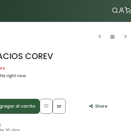
Contacto
ACIOS COREV
urs
his right now
regar al carrito
Share
s
de 30 días