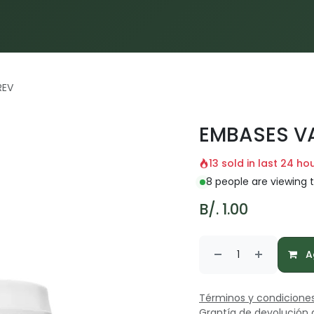
Inicio
Proyectos
Servicios
Materiales
Blog
REV
EMBASES V
13 sold in last 24 ho
8 people are viewing t
B/.
1.00
Ag
Términos y condicione
Grantía de devolución 