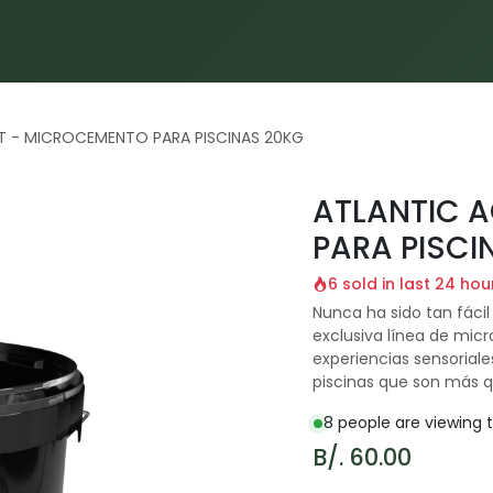
Inicio
Proyectos
Servicios
Materiales
Blog
T - MICROCEMENTO PARA PISCINAS 20KG
ATLANTIC 
PARA PISCI
6 sold in last 24 hou
Nunca ha sido tan fáci
exclusiva línea de mic
experiencias sensoriale
piscinas que son más qu
8 people are viewing t
B/.
60.00