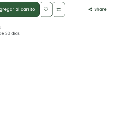
regar al carrito
Share
s
de 30 días