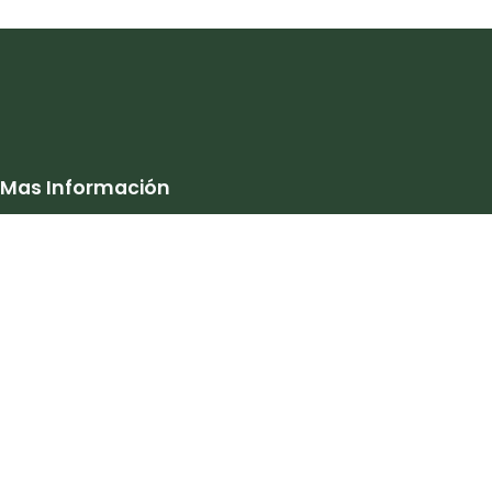
Mas Información
Nuestra Empresa
Productos
Marcas
Política de Privacidad
Términos de Uso
Política de Cambios y Devoluciones