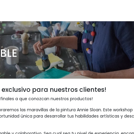
Inicio
Proyectos
Servicios
Materiales
Blog
BLE
xclusivo para nuestros clientes!
 finales a que conozcan nuestros productos!
raremos las maravillas de la pintura Annie Sloan. Este workshop
tunidad única para desarrollar tus habilidades artísticas y descu
le y colaborativo. Sea cual sea tu nivel de experiencia, encont