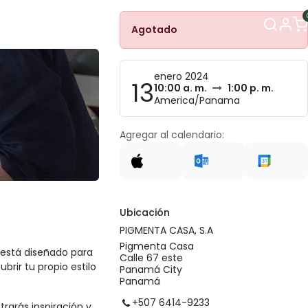
Contacto
Agotado
enero 2024
13
10:00 a. m.
1:00 p. m.
America/Panama
Agregar al calendario:
Ubicación
PIGMENTA CASA, S.A
Pigmenta Casa
 está diseñado para
Calle 67 este
brir tu propio estilo
Panamá City
Panamá
+507 6414-9233
rarás inspiración y