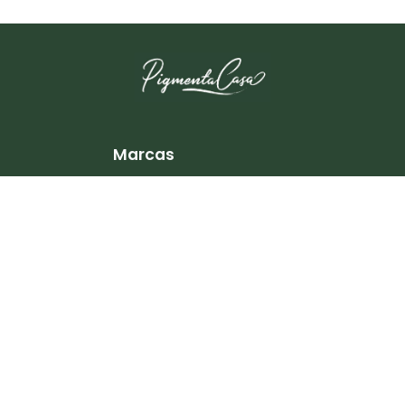
Marcas
Annie Sloan
Terraco
LuxPanel
TopCiment
Corev