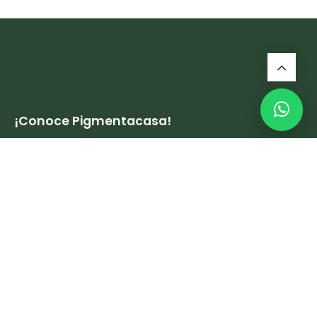
¡Conoce Pigmentacasa!
Panama City, Panama, San Francisco, The Towers Business
Plaza, Local 3.
ventas@pigmentacasa.com
+507 6414-9233 (Ciudad de Panamá)
+507 6602-9091 (Chiriquí)
+507 6423-6177 (Ventas Comerciales)