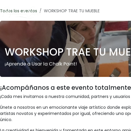
Ir al contenido
Todos los eventos
WORKSHOP TRAE TU MUEBLE
WORKSHOP TRAE TU MUE
¡Aprende a Usar la Chalk Paint!
¡Acompáñanos a este evento totalmente e
¡Cada mes invitamos a nuestra comunidad, partners y usuarios
Únete a nosotros en un emocionante viaje artístico donde explo
artistas novatos y experimentados por igual, ofreciendo una opor
único.
La creatividad es bienvenida y fomentada en este entorno amigab